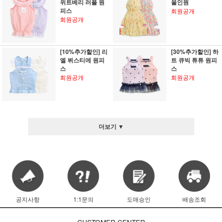
위트베리 러플 원
올인원
피스
회원공개
회원공개
[10%추가할인] 리
[30%추가할인] 하
엘 뷔스티에 원피
트 큐빅 튜튜 원피
스
스
회원공개
회원공개
더보기 ▼
공지사항
1:1문의
도매승인
배송조회