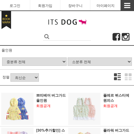
로그인
회원가입
장바구니
마이페이지
BOOK
MARK
올인원
정렬
쁘띠베어 버그가드
플레르 뷔스티에
올인원
원피스
회원공개
회원공개
[30%추가할인] 스
플라워 버그가드