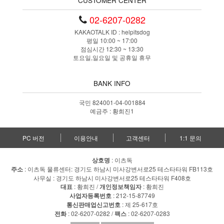
CUSTOMER CENTER
02-6207-0282
KAKAOTALK ID : helpitsdog
평일 10:00 ~ 17:00
점심시간 12:30 ~ 13:30
토요일,일요일 및 공휴일 휴무
BANK INFO
국민 824001-04-001884
예금주 : 황희진1
PC 버전
이용안내
고객센터
1:1 문의
상호명
: 이츠독
주소
: 이츠독 물류센터: 경기도 하남시 미사강변서로25 테스타타워 FB113호
사무실 : 경기도 하남시 미사강변서로25 테스타타워 F408호
대표
: 황희진 /
개인정보책임자
: 황희진
사업자등록번호
: 212-15-87749
통신판매업신고번호
: 제 25-617호
전화
: 02-6207-0282 /
팩스
: 02-6207-0283