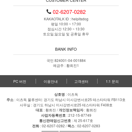
CUSTOMER CENTER
02-6207-0282
KAKAOTALK ID : helpitsdog
평일 10:00 ~ 17:00
점심시간 12:30 ~ 13:30
토요일,일요일 및 공휴일 휴무
BANK INFO
국민 824001-04-001884
예금주 : 황희진1
PC 버전
이용안내
고객센터
1:1 문의
상호명
: 이츠독
주소
: 이츠독 물류센터: 경기도 하남시 미사강변서로25 테스타타워 FB113호
사무실 : 경기도 하남시 미사강변서로25 테스타타워 F408호
대표
: 황희진 /
개인정보책임자
: 황희진
사업자등록번호
: 212-15-87749
통신판매업신고번호
: 제 25-617호
전화
: 02-6207-0282 /
팩스
: 02-6207-0283