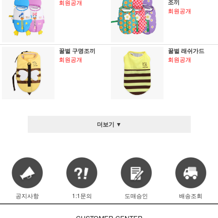
조끼
회원공개
회원공개
꿀벌 구명조끼
꿀벌 래쉬가드
회원공개
회원공개
더보기 ▼
공지사항
1:1문의
도매승인
배송조회