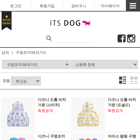
로그인
회원가입
장바구니
마이페이지
BOOK
MARK
상의
구명조끼/래쉬가드
정렬
디즈니 도톰 비치
디즈니 도톰 비치
가운 (스티치)
가운 (도널드)
회원공개
회원공개
디즈니 구명조끼
아이스 팝핑 구명