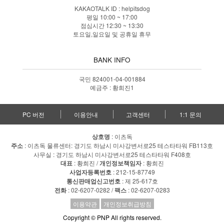
KAKAOTALK ID : helpitsdog
평일 10:00 ~ 17:00
점심시간 12:30 ~ 13:30
토요일,일요일 및 공휴일 휴무
BANK INFO
국민 824001-04-001884
예금주 : 황희진1
PC 버전
이용안내
고객센터
1:1 문의
상호명
: 이츠독
주소
: 이츠독 물류센터: 경기도 하남시 미사강변서로25 테스타타워 FB113호
사무실 : 경기도 하남시 미사강변서로25 테스타타워 F408호
대표
: 황희진 /
개인정보책임자
: 황희진
사업자등록번호
: 212-15-87749
통신판매업신고번호
: 제 25-617호
전화
: 02-6207-0282 /
팩스
: 02-6207-0283
이용약관
개인정보취급방침
Copyright © PNP All rights reserved.