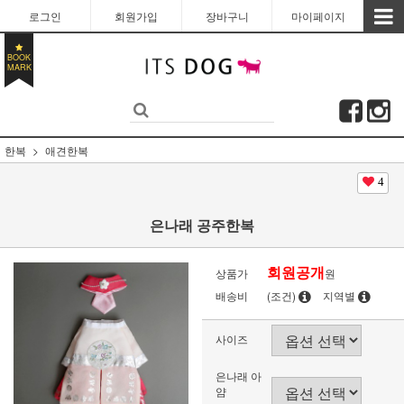
로그인
회원가입
장바구니
마이페이지
BOOK
MARK
한복
애견한복
4
은나래 공주한복
회원공개
상품가
원
배송비
(조건)
지역별
사이즈
은나래 아
얌